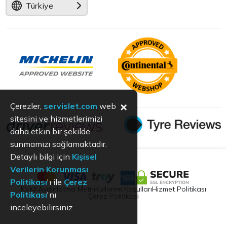
Türkiye
×
Çerezler,
servislet.com
web
sitesini ve hizmetlerimizi
daha etkin bir şekilde
sunmamızı sağlamaktadır.
Detaylı bilgi için
Kişisel
Verilerin Korunması
Politikası
'ı ile
Çerez
KVKK
Aydınlatma Metni
Kullanım Koşulları
Hizmet Politikası
Politikası
'nı
Çerez Politikası
inceleyebilirsiniz.