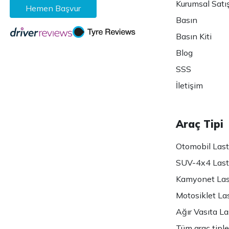
Kurumsal Satı
Hemen Başvur
Basın
Basın Kiti
Blog
SSS
İletişim
Araç Tipi
Otomobil Lasti
SUV-4x4 Lasti
Kamyonet Last
Motosiklet Las
Ağır Vasıta Las
Tüm araç tiple