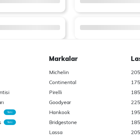
Markalar
La
Michelin
205
Continental
175
ntisi
Pirelli
185
rı
Goodyear
225
Hankook
195
Yeni
s
Bridgestone
185
Yeni
Lassa
205