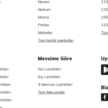
ş
Nexen
215
Nokian
225
Motrio
195
Petlas
215
Matador
Tüm 
Tüm lastik markaları
Mevsime Göre
Uy
kleri
Yaz Lastikleri
kleri
Kış Lastikleri
ikleri
4 Mevsim Lastikleri
Bi
tikleri
Tüm Mevsimler
tikleri
ri