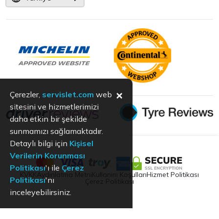
×
Çerezler,
servislet.com
web
sitesini ve hizmetlerimizi
daha etkin bir şekilde
sunmamızı sağlamaktadır.
Detaylı bilgi için
Kişisel
Verilerin Korunması
Politikası
'ı ile
Çerez
KVKK
Aydınlatma Metni
Kullanım Koşulları
Hizmet Politikası
Politikası
'nı
Çerez Politikası
inceleyebilirsiniz.