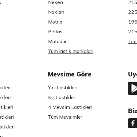
ş
Nexen
215
Nokian
225
Motrio
195
Petlas
215
Matador
Tüm 
Tüm lastik markaları
Mevsime Göre
Uy
kleri
Yaz Lastikleri
kleri
Kış Lastikleri
ikleri
4 Mevsim Lastikleri
Bi
tikleri
Tüm Mevsimler
tikleri
ri