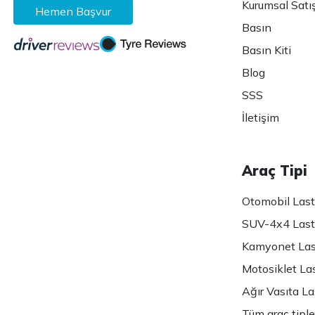
Kurumsal Satı
Hemen Başvur
Basın
Basın Kiti
Blog
SSS
İletişim
Araç Tipi
Otomobil Lasti
SUV-4x4 Lasti
Kamyonet Last
Motosiklet Las
Ağır Vasıta Las
Tüm araç tiple