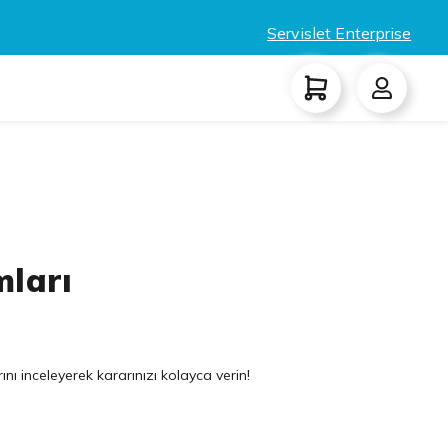
Servislet Enterprise
mları
nı inceleyerek kararınızı kolayca verin!