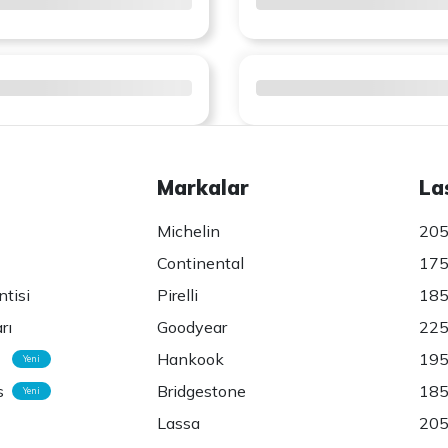
Markalar
La
Michelin
205
Continental
175
ntisi
Pirelli
185
rı
Goodyear
225
Hankook
195
Yeni
s
Bridgestone
185
Yeni
Lassa
205