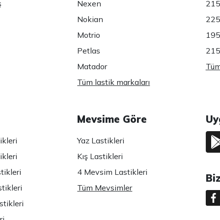
ş
Nexen
215
Nokian
225
Motrio
195
Petlas
215
Matador
Tüm 
Tüm lastik markaları
Mevsime Göre
Uy
kleri
Yaz Lastikleri
kleri
Kış Lastikleri
ikleri
4 Mevsim Lastikleri
Bi
tikleri
Tüm Mevsimler
tikleri
ri