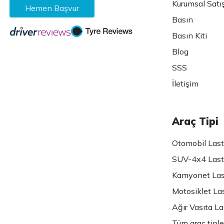
Kurumsal Satı
Hemen Başvur
Basın
Basın Kiti
Blog
SSS
İletişim
Araç Tipi
Otomobil Lasti
SUV-4x4 Lasti
Kamyonet Last
Motosiklet Las
Ağır Vasıta Las
Tüm araç tiple