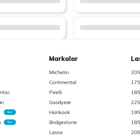
Markalar
La
Michelin
205
Continental
175
ntisi
Pirelli
185
rı
Goodyear
225
Hankook
195
Yeni
s
Bridgestone
185
Yeni
Lassa
205