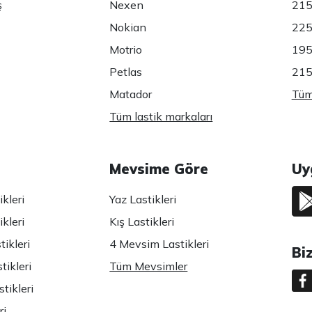
ş
Nexen
215
Nokian
225
Motrio
195
Petlas
215
Matador
Tüm 
Tüm lastik markaları
Mevsime Göre
Uy
kleri
Yaz Lastikleri
kleri
Kış Lastikleri
ikleri
4 Mevsim Lastikleri
Bi
tikleri
Tüm Mevsimler
tikleri
ri