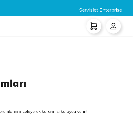
Servislet Enterprise
umları
yorumlarını inceleyerek kararınızı kolayca verin!