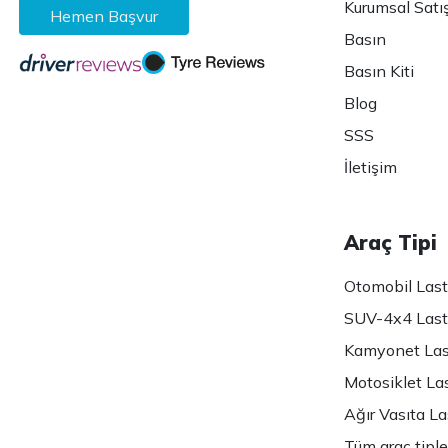
Kurumsal Satı
Hemen Başvur
Basın
Basın Kiti
Blog
SSS
İletişim
Araç Tipi
Otomobil Lasti
SUV-4x4 Lasti
Kamyonet Last
Motosiklet Las
Ağır Vasıta Las
Tüm araç tiple