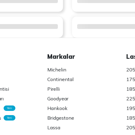
Markalar
La
Michelin
205
Continental
175
ntisi
Pirelli
185
rı
Goodyear
225
Hankook
195
Yeni
s
Bridgestone
185
Yeni
Lassa
205