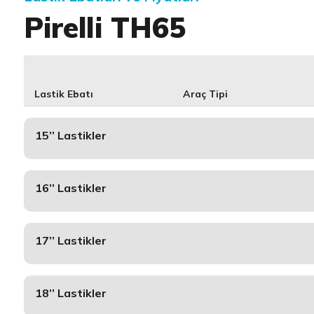
Pirelli TH65
Lastik Ebatı
Araç Tipi
15’’ Lastikler
16’’ Lastikler
17’’ Lastikler
18’’ Lastikler