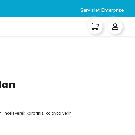
Servislet Enterprise
ları
ı inceleyerek kararınızı kolayca verin!