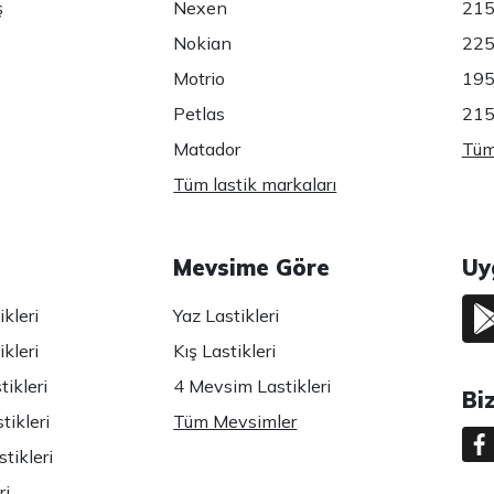
ş
Nexen
215
Nokian
225
Motrio
195
Petlas
215
Matador
Tüm 
Tüm lastik markaları
Mevsime Göre
Uy
kleri
Yaz Lastikleri
kleri
Kış Lastikleri
ikleri
4 Mevsim Lastikleri
Bi
tikleri
Tüm Mevsimler
tikleri
ri