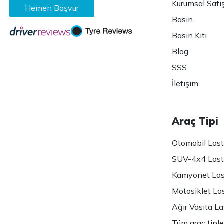
Kurumsal Satı
Hemen Başvur
Basın
Basın Kiti
Blog
SSS
İletişim
Araç Tipi
Otomobil Lasti
SUV-4x4 Lasti
Kamyonet Last
Motosiklet Las
Ağır Vasıta Las
Tüm araç tiple