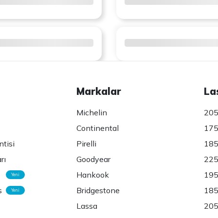
Markalar
La
Michelin
205
Continental
175
ntisi
Pirelli
185
rı
Goodyear
225
Hankook
195
Yeni
s
Bridgestone
185
Yeni
Lassa
205