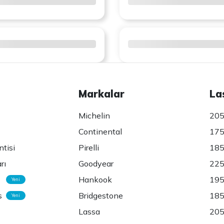
Markalar
La
Michelin
205
Continental
175
ntisi
Pirelli
185
rı
Goodyear
225
Hankook
195
Yeni
s
Bridgestone
185
Yeni
Lassa
205