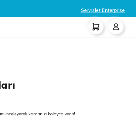
Servislet Enterprise
ları
nı inceleyerek kararınızı kolayca verin!