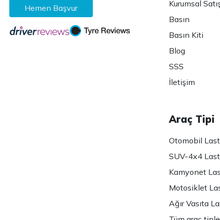
Kurumsal Satı
Hemen Başvur
Basın
Basın Kiti
Blog
SSS
İletişim
Araç Tipi
Otomobil Lasti
SUV-4x4 Lasti
Kamyonet Last
Motosiklet Las
Ağır Vasıta Las
Tüm araç tiple