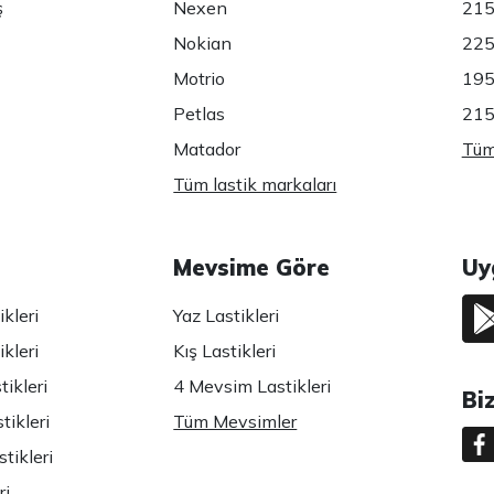
ş
Nexen
215
Nokian
225
Motrio
195
Petlas
215
Matador
Tüm 
Tüm lastik markaları
Mevsime Göre
Uy
kleri
Yaz Lastikleri
kleri
Kış Lastikleri
ikleri
4 Mevsim Lastikleri
Bi
tikleri
Tüm Mevsimler
tikleri
ri