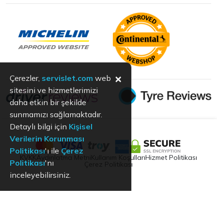
×
Çerezler,
servislet.com
web
sitesini ve hizmetlerimizi
daha etkin bir şekilde
sunmamızı sağlamaktadır.
Detaylı bilgi için
Kişisel
Verilerin Korunması
Politikası
'ı ile
Çerez
KVKK
Aydınlatma Metni
Kullanım Koşulları
Hizmet Politikası
Politikası
'nı
Çerez Politikası
inceleyebilirsiniz.