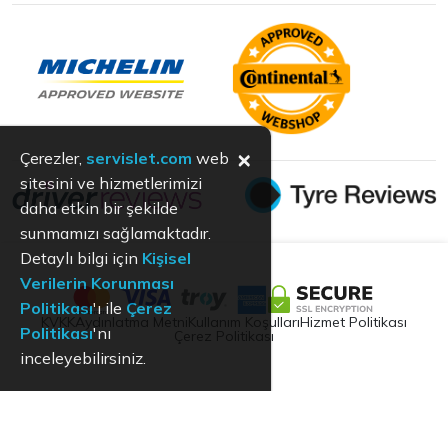
×
Çerezler,
servislet.com
web
sitesini ve hizmetlerimizi
daha etkin bir şekilde
sunmamızı sağlamaktadır.
Detaylı bilgi için
Kişisel
Verilerin Korunması
Politikası
'ı ile
Çerez
KVKK
Aydınlatma Metni
Kullanım Koşulları
Hizmet Politikası
Politikası
'nı
Çerez Politikası
inceleyebilirsiniz.