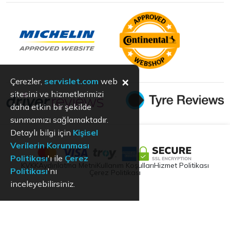
×
Çerezler,
servislet.com
web
sitesini ve hizmetlerimizi
daha etkin bir şekilde
sunmamızı sağlamaktadır.
Detaylı bilgi için
Kişisel
Verilerin Korunması
Politikası
'ı ile
Çerez
KVKK
Aydınlatma Metni
Kullanım Koşulları
Hizmet Politikası
Politikası
'nı
Çerez Politikası
inceleyebilirsiniz.