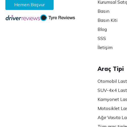
Kurumsal Satı
Hemen Başvur
Basın
Basın Kiti
Blog
SSS
İletişim
Araç Tipi
Otomobil Lasti
SUV-4x4 Lasti
Kamyonet Last
Motosiklet Las
Ağır Vasıta Las
Tüm araç tiple