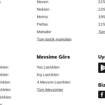
ş
Nexen
215
Nokian
225
Motrio
195
Petlas
215
Matador
Tüm 
Tüm lastik markaları
Mevsime Göre
Uy
kleri
Yaz Lastikleri
kleri
Kış Lastikleri
ikleri
4 Mevsim Lastikleri
Bi
tikleri
Tüm Mevsimler
tikleri
ri