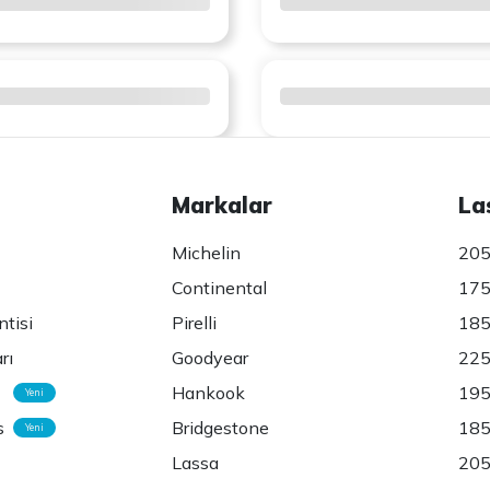
Markalar
La
Michelin
205
Continental
175
ntisi
Pirelli
185
rı
Goodyear
225
Hankook
195
Yeni
s
Bridgestone
185
Yeni
Lassa
205