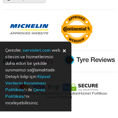
×
Çerezler,
servislet.com
web
sitesini ve hizmetlerimizi
daha etkin bir şekilde
sunmamızı sağlamaktadır.
Detaylı bilgi için
Kişisel
Verilerin Korunması
Politikası
'ı ile
Çerez
KVKK
Aydınlatma Metni
Kullanım Koşulları
Hizmet Politikası
Politikası
'nı
Çerez Politikası
inceleyebilirsiniz.