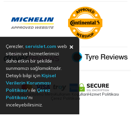
×
Çerezler,
servislet.com
web
sitesini ve hizmetlerimizi
daha etkin bir şekilde
sunmamızı sağlamaktadır.
Detaylı bilgi için
Kişisel
Verilerin Korunması
Politikası
'ı ile
Çerez
KVKK
Aydınlatma Metni
Kullanım Koşulları
Hizmet Politikası
Politikası
'nı
Çerez Politikası
inceleyebilirsiniz.