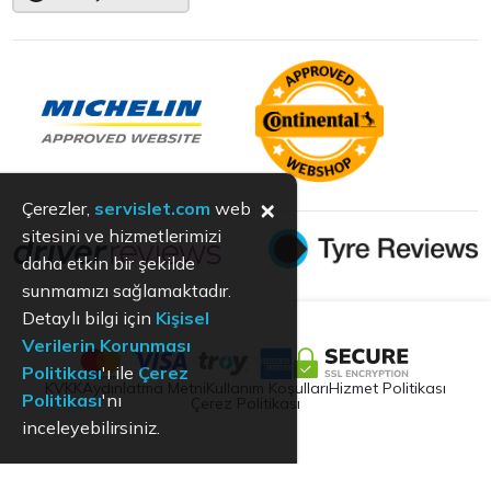
×
Çerezler,
servislet.com
web
sitesini ve hizmetlerimizi
daha etkin bir şekilde
sunmamızı sağlamaktadır.
Detaylı bilgi için
Kişisel
Verilerin Korunması
Politikası
'ı ile
Çerez
KVKK
Aydınlatma Metni
Kullanım Koşulları
Hizmet Politikası
Politikası
'nı
Çerez Politikası
inceleyebilirsiniz.