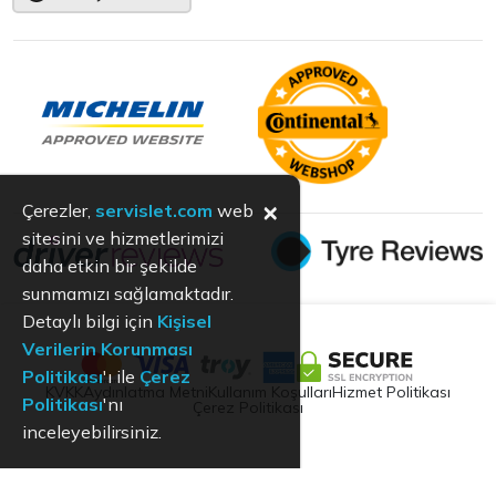
×
Çerezler,
servislet.com
web
sitesini ve hizmetlerimizi
daha etkin bir şekilde
sunmamızı sağlamaktadır.
Detaylı bilgi için
Kişisel
Verilerin Korunması
Politikası
'ı ile
Çerez
KVKK
Aydınlatma Metni
Kullanım Koşulları
Hizmet Politikası
Politikası
'nı
Çerez Politikası
inceleyebilirsiniz.