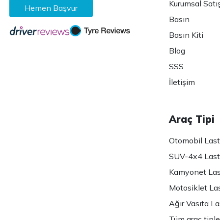
Kurumsal Satı
Hemen Başvur
Basın
Basın Kiti
Blog
SSS
İletişim
Araç Tipi
Otomobil Lasti
SUV-4x4 Lasti
Kamyonet Last
Motosiklet Las
Ağır Vasıta Las
Tüm araç tiple