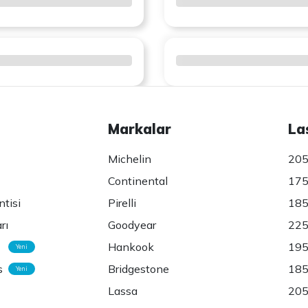
Markalar
La
Michelin
205
Continental
175
ntisi
Pirelli
185
rı
Goodyear
225
Hankook
195
Yeni
s
Bridgestone
185
Yeni
Lassa
205