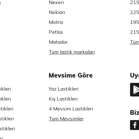
ş
Nexen
215
Nokian
225
Motrio
195
Petlas
215
Matador
Tüm 
Tüm lastik markaları
Mevsime Göre
Uy
kleri
Yaz Lastikleri
kleri
Kış Lastikleri
ikleri
4 Mevsim Lastikleri
Bi
tikleri
Tüm Mevsimler
tikleri
ri