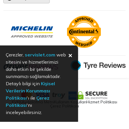
×
Çerezler,
servislet.com
web
sitesini ve hizmetlerimizi
daha etkin bir şekilde
sunmamızı sağlamaktadır.
Detaylı bilgi için
Kişisel
Verilerin Korunması
Politikası
'ı ile
Çerez
KVKK
Aydınlatma Metni
Kullanım Koşulları
Hizmet Politikası
Politikası
'nı
Çerez Politikası
inceleyebilirsiniz.