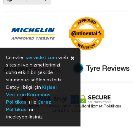
×
Çerezler,
servislet.com
web
sitesini ve hizmetlerimizi
daha etkin bir şekilde
sunmamızı sağlamaktadır.
Detaylı bilgi için
Kişisel
Verilerin Korunması
Politikası
'ı ile
Çerez
KVKK
Aydınlatma Metni
Kullanım Koşulları
Hizmet Politikası
Politikası
'nı
Çerez Politikası
inceleyebilirsiniz.