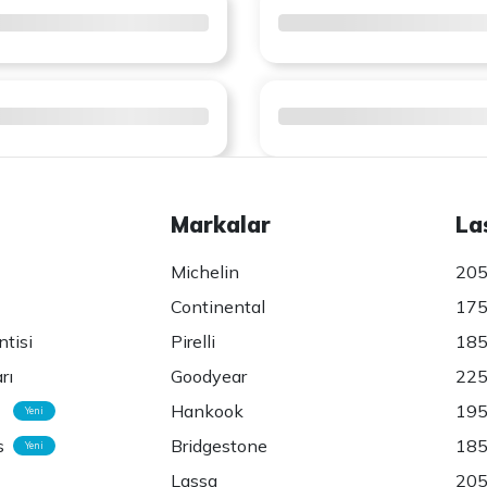
Markalar
La
Michelin
205
Continental
175
ntisi
Pirelli
185
rı
Goodyear
225
Hankook
195
Yeni
s
Bridgestone
185
Yeni
Lassa
205