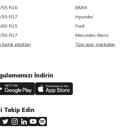
/55 R16
BMW
/55 R17
Hyundai
/60 R15
Ford
/50 R17
Mercedes-Benz
lastik ebatları
Tüm araç markaları
gulamamızı İndirin
zi Takip Edin