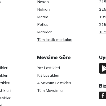
ş
Nexen
215
Nokian
225
Motrio
195
Petlas
215
Matador
Tüm 
Tüm lastik markaları
Mevsime Göre
Uy
kleri
Yaz Lastikleri
kleri
Kış Lastikleri
ikleri
4 Mevsim Lastikleri
Bi
tikleri
Tüm Mevsimler
tikleri
ri