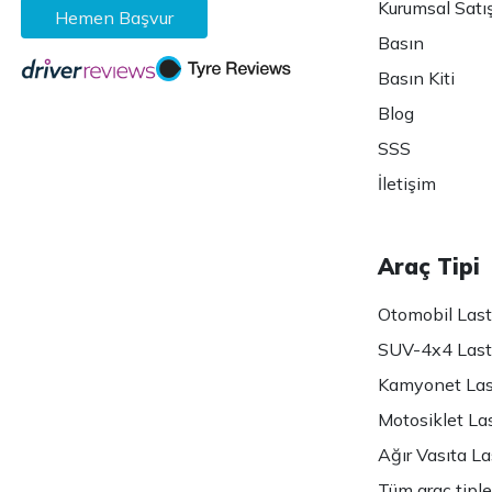
Kurumsal Satı
Hemen Başvur
Basın
Basın Kiti
Blog
SSS
İletişim
Araç Tipi
Otomobil Lasti
SUV-4x4 Lasti
Kamyonet Last
Motosiklet Las
Ağır Vasıta Las
Tüm araç tiple