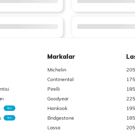
Markalar
La
Michelin
205
Continental
175
ntisi
Pirelli
185
rı
Goodyear
225
Hankook
195
Yeni
s
Bridgestone
185
Yeni
Lassa
205