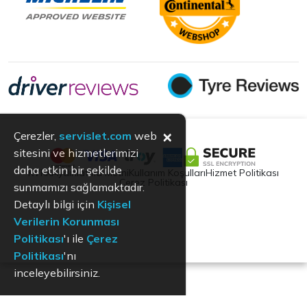
×
Çerezler,
servislet.com
web
sitesini ve hizmetlerimizi
daha etkin bir şekilde
KVKK
Aydınlatma Metni
Kullanım Koşulları
Hizmet Politikası
Çerez Politikası
sunmamızı sağlamaktadır.
Detaylı bilgi için
Kişisel
Verilerin Korunması
Politikası
'ı ile
Çerez
Politikası
'nı
inceleyebilirsiniz.