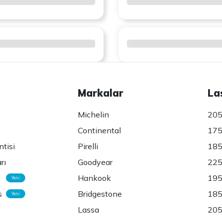
Markalar
La
Michelin
205
Continental
175
ntisi
Pirelli
185
rı
Goodyear
225
Hankook
195
Yeni
s
Bridgestone
185
Yeni
Lassa
205