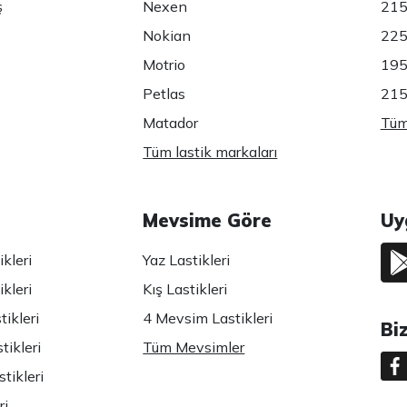
ş
Nexen
215
Nokian
225
Motrio
195
Petlas
215
Matador
Tüm 
Tüm lastik markaları
Mevsime Göre
Uy
kleri
Yaz Lastikleri
kleri
Kış Lastikleri
ikleri
4 Mevsim Lastikleri
Bi
tikleri
Tüm Mevsimler
tikleri
ri