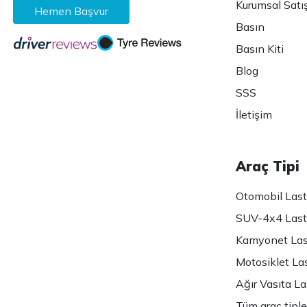
Kurumsal Satı
Hemen Başvur
Basın
Basın Kiti
Blog
SSS
İletişim
Araç Tipi
Otomobil Lasti
SUV-4x4 Lasti
Kamyonet Last
Motosiklet Las
Ağır Vasıta Las
Tüm araç tiple