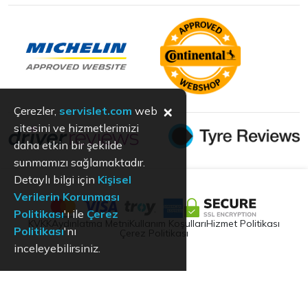
×
Çerezler,
servislet.com
web
sitesini ve hizmetlerimizi
daha etkin bir şekilde
sunmamızı sağlamaktadır.
Detaylı bilgi için
Kişisel
Verilerin Korunması
Politikası
'ı ile
Çerez
KVKK
Aydınlatma Metni
Kullanım Koşulları
Hizmet Politikası
Politikası
'nı
Çerez Politikası
inceleyebilirsiniz.