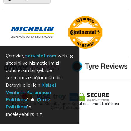
×
Çerezler,
servislet.com
web
sitesini ve hizmetlerimizi
daha etkin bir şekilde
sunmamızı sağlamaktadır.
Detaylı bilgi için
Kişisel
Verilerin Korunması
Politikası
'ı ile
Çerez
KVKK
Aydınlatma Metni
Kullanım Koşulları
Hizmet Politikası
Politikası
'nı
Çerez Politikası
inceleyebilirsiniz.