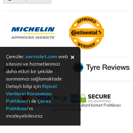
×
Çerezler,
servislet.com
web
sitesini ve hizmetlerimizi
daha etkin bir şekilde
sunmamızı sağlamaktadır.
Detaylı bilgi için
Kişisel
Verilerin Korunması
Politikası
'ı ile
Çerez
KVKK
Aydınlatma Metni
Kullanım Koşulları
Hizmet Politikası
Politikası
'nı
Çerez Politikası
inceleyebilirsiniz.