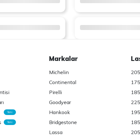
Markalar
La
Michelin
205
Continental
175
ntisi
Pirelli
185
rı
Goodyear
225
Hankook
195
Yeni
s
Bridgestone
185
Yeni
Lassa
205