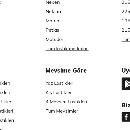
ş
Nexen
215
Nokian
225
Motrio
195
Petlas
215
Matador
Tüm 
Tüm lastik markaları
Mevsime Göre
Uy
kleri
Yaz Lastikleri
kleri
Kış Lastikleri
ikleri
4 Mevsim Lastikleri
Bi
tikleri
Tüm Mevsimler
tikleri
ri