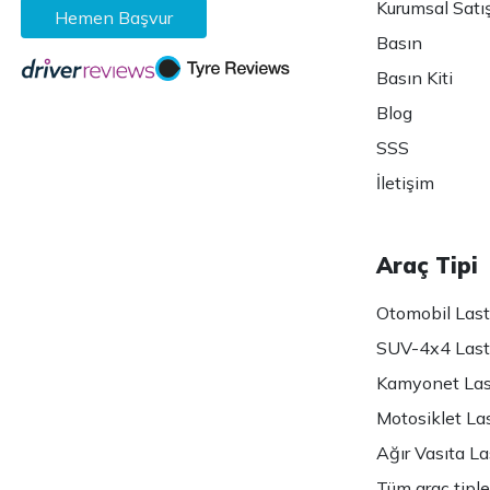
Kurumsal Satı
Hemen Başvur
Basın
Basın Kiti
Blog
SSS
İletişim
Araç Tipi
Otomobil Lasti
SUV-4x4 Lasti
Kamyonet Last
Motosiklet Las
Ağır Vasıta Las
Tüm araç tiple