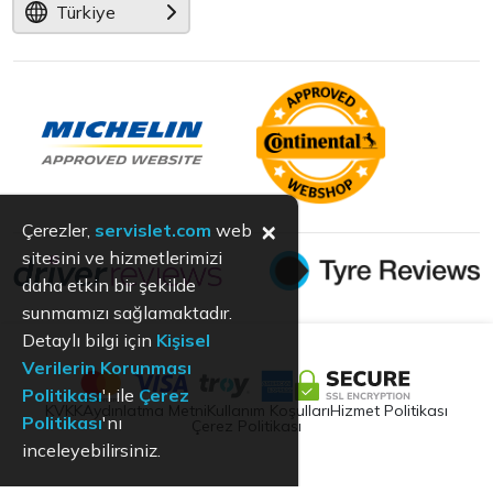
Türkiye
×
Çerezler,
servislet.com
web
sitesini ve hizmetlerimizi
daha etkin bir şekilde
sunmamızı sağlamaktadır.
Detaylı bilgi için
Kişisel
Verilerin Korunması
Politikası
'ı ile
Çerez
KVKK
Aydınlatma Metni
Kullanım Koşulları
Hizmet Politikası
Politikası
'nı
Çerez Politikası
inceleyebilirsiniz.