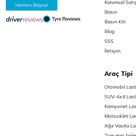
Kurumsal Satı
Hemen Başvur
Basın
Basın Kiti
Blog
SSS
İletişim
Araç Tipi
Otomobil Lasti
SUV-4x4 Lasti
Kamyonet Last
Motosiklet Las
Ağır Vasıta Las
Tüm araç tiple