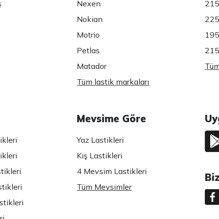
ş
Nexen
215
Nokian
225
Motrio
195
Petlas
215
Matador
Tüm 
Tüm lastik markaları
Mevsime Göre
Uy
kleri
Yaz Lastikleri
kleri
Kış Lastikleri
ikleri
4 Mevsim Lastikleri
Bi
tikleri
Tüm Mevsimler
tikleri
ri