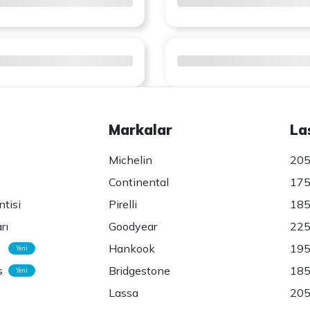
Markalar
La
Michelin
205
Continental
175
ntisi
Pirelli
185
rı
Goodyear
225
Hankook
195
Yeni
s
Bridgestone
185
Yeni
Lassa
205