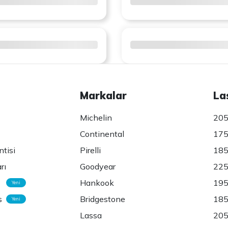
Markalar
La
Michelin
205
Continental
175
ntisi
Pirelli
185
rı
Goodyear
225
Hankook
195
Yeni
s
Bridgestone
185
Yeni
Lassa
205