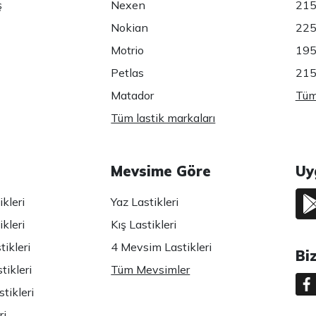
ş
Nexen
215
Nokian
225
Motrio
195
Petlas
215
Matador
Tüm 
Tüm lastik markaları
Mevsime Göre
Uy
kleri
Yaz Lastikleri
kleri
Kış Lastikleri
ikleri
4 Mevsim Lastikleri
Bi
tikleri
Tüm Mevsimler
tikleri
ri