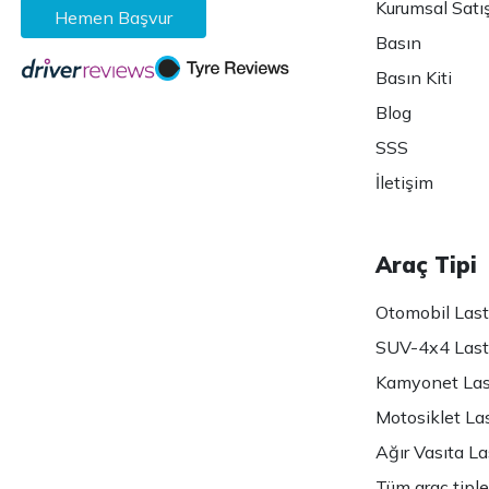
Kurumsal Satı
Hemen Başvur
Basın
Basın Kiti
Blog
SSS
İletişim
Araç Tipi
Otomobil Lasti
SUV-4x4 Lasti
Kamyonet Last
Motosiklet Las
Ağır Vasıta Las
Tüm araç tiple