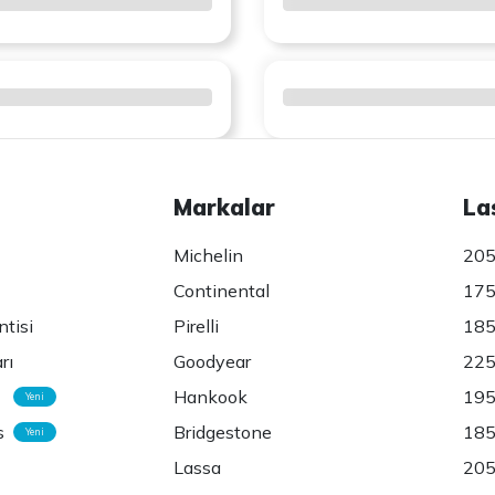
Markalar
La
Michelin
205
Continental
175
ntisi
Pirelli
185
rı
Goodyear
225
Hankook
195
Yeni
s
Bridgestone
185
Yeni
Lassa
205