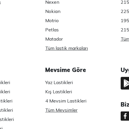
ş
Nexen
215
Nokian
225
Motrio
195
Petlas
215
Matador
Tüm 
Tüm lastik markaları
Mevsime Göre
Uy
kleri
Yaz Lastikleri
kleri
Kış Lastikleri
ikleri
4 Mevsim Lastikleri
Bi
tikleri
Tüm Mevsimler
tikleri
ri