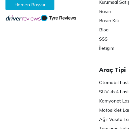
Kurumsal Satı
Hemen Başvur
Basın
Basın Kiti
Blog
SSS
İletişim
Araç Tipi
Otomobil Lasti
SUV-4x4 Lasti
Kamyonet Last
Motosiklet Las
Ağır Vasıta Las
Tüm araç tiple