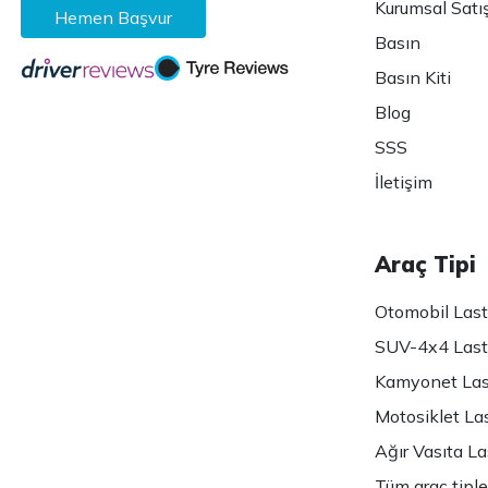
Kurumsal Satı
Hemen Başvur
Basın
Basın Kiti
Blog
SSS
İletişim
Araç Tipi
Otomobil Lasti
SUV-4x4 Lasti
Kamyonet Last
Motosiklet Las
Ağır Vasıta Las
Tüm araç tiple