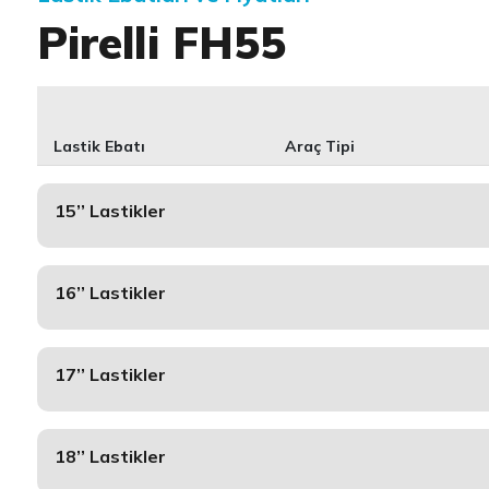
Pirelli FH55
Lastik Ebatı
Araç Tipi
15’’ Lastikler
16’’ Lastikler
17’’ Lastikler
18’’ Lastikler