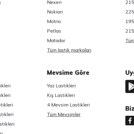
ş
Nexen
215
Nokian
225
Motrio
195
Petlas
215
Matador
Tüm 
Tüm lastik markaları
Mevsime Göre
Uy
kleri
Yaz Lastikleri
kleri
Kış Lastikleri
ikleri
4 Mevsim Lastikleri
Bi
tikleri
Tüm Mevsimler
tikleri
ri