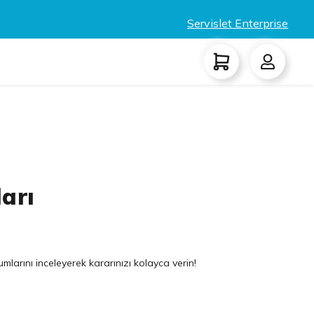
Servislet Enterprise
ları
mlarını inceleyerek kararınızı kolayca verin!