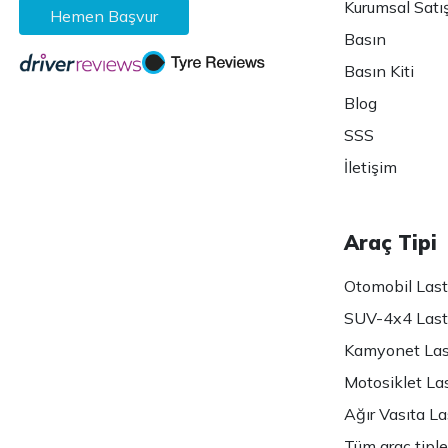
Kurumsal Satı
Hemen Başvur
Basın
Basın Kiti
Blog
SSS
İletişim
Araç Tipi
Otomobil Lasti
SUV-4x4 Lasti
Kamyonet Last
Motosiklet Las
Ağır Vasıta Las
Tüm araç tiple