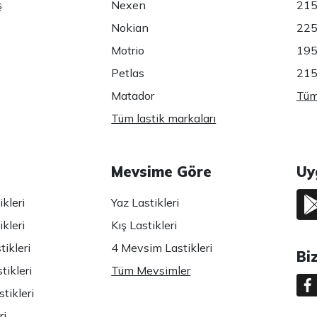
ş
Nexen
215
Nokian
225
Motrio
195
Petlas
215
Matador
Tüm 
Tüm lastik markaları
Mevsime Göre
Uy
kleri
Yaz Lastikleri
kleri
Kış Lastikleri
ikleri
4 Mevsim Lastikleri
Bi
tikleri
Tüm Mevsimler
tikleri
ri