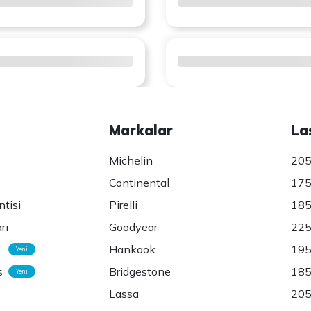
Markalar
La
Michelin
205
Continental
175
ntisi
Pirelli
185
rı
Goodyear
225
Hankook
195
Yeni
s
Bridgestone
185
Yeni
Lassa
205