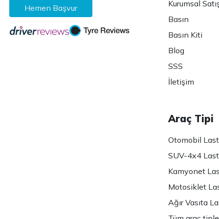
Kurumsal Satı
Hemen Başvur
Basın
Basın Kiti
Blog
SSS
İletişim
Araç Tipi
Otomobil Lasti
SUV-4x4 Lasti
Kamyonet Last
Motosiklet Las
Ağır Vasıta Las
Tüm araç tiple