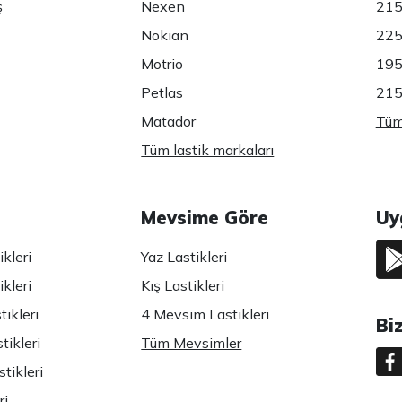
ş
Nexen
215
Nokian
225
Motrio
195
Petlas
215
Matador
Tüm 
Tüm lastik markaları
Mevsime Göre
Uy
kleri
Yaz Lastikleri
kleri
Kış Lastikleri
ikleri
4 Mevsim Lastikleri
Bi
tikleri
Tüm Mevsimler
tikleri
ri