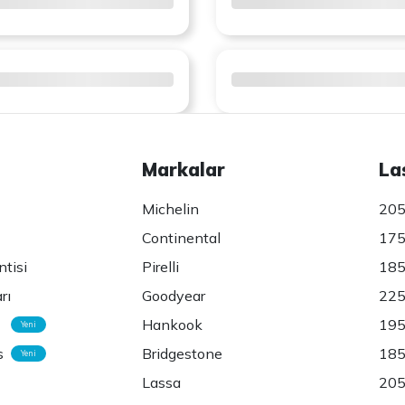
Markalar
La
Michelin
205
Continental
175
ntisi
Pirelli
185
rı
Goodyear
225
Hankook
195
Yeni
s
Bridgestone
185
Yeni
Lassa
205