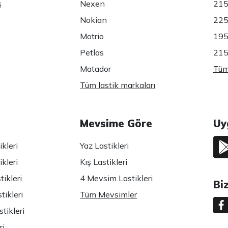
ş
Nexen
215
Nokian
225
Motrio
195
Petlas
215
Matador
Tüm 
Tüm lastik markaları
Mevsime Göre
Uy
kleri
Yaz Lastikleri
kleri
Kış Lastikleri
ikleri
4 Mevsim Lastikleri
Bi
tikleri
Tüm Mevsimler
tikleri
ri