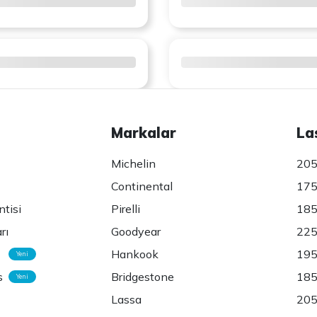
Markalar
La
Michelin
205
Continental
175
ntisi
Pirelli
185
rı
Goodyear
225
Hankook
195
Yeni
s
Bridgestone
185
Yeni
Lassa
205