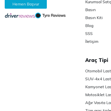
Kurumsal Satı
Hemen Başvur
Basın
Basın Kiti
Blog
SSS
İletişim
Araç Tipi
Otomobil Lasti
SUV-4x4 Lasti
Kamyonet Last
Motosiklet Las
Ağır Vasıta Las
Tüm araç tiple