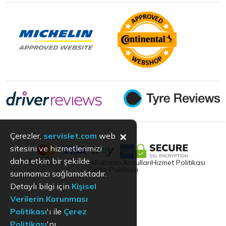
×
Çerezler,
servislet.com
web
sitesini ve hizmetlerimizi
daha etkin bir şekilde
KVKK
Aydınlatma Metni
Kullanım Koşulları
Hizmet Politikası
Çerez Politikası
sunmamızı sağlamaktadır.
Detaylı bilgi için
Kişisel
Verilerin Korunması
Politikası
'ı ile
Çerez
Politikası
'nı