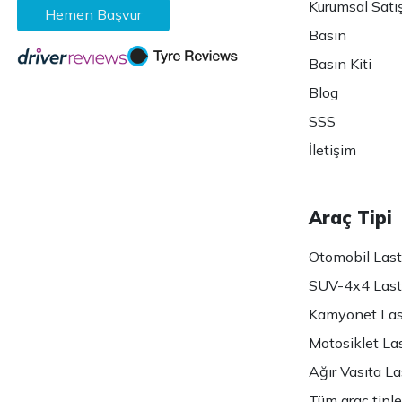
Kurumsal Satı
Hemen Başvur
Basın
Basın Kiti
Blog
SSS
İletişim
Araç Tipi
Otomobil Lasti
SUV-4x4 Lasti
Kamyonet Last
Motosiklet Las
Ağır Vasıta Las
Tüm araç tiple