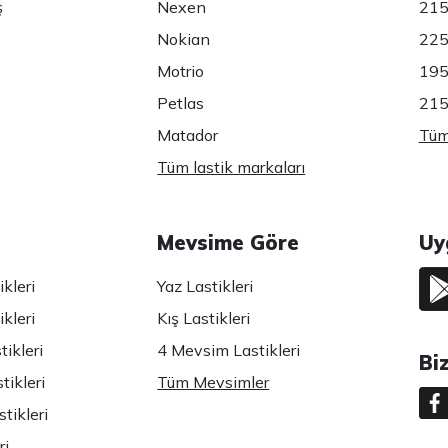
ş
Nexen
215
Nokian
225
Motrio
195
Petlas
215
Matador
Tüm 
Tüm lastik markaları
Mevsime Göre
Uy
kleri
Yaz Lastikleri
kleri
Kış Lastikleri
ikleri
4 Mevsim Lastikleri
Bi
tikleri
Tüm Mevsimler
tikleri
ri