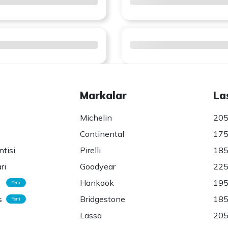
Markalar
La
Michelin
205
Continental
175
ntisi
Pirelli
185
rı
Goodyear
225
Hankook
195
Yeni
s
Bridgestone
185
Yeni
Lassa
205