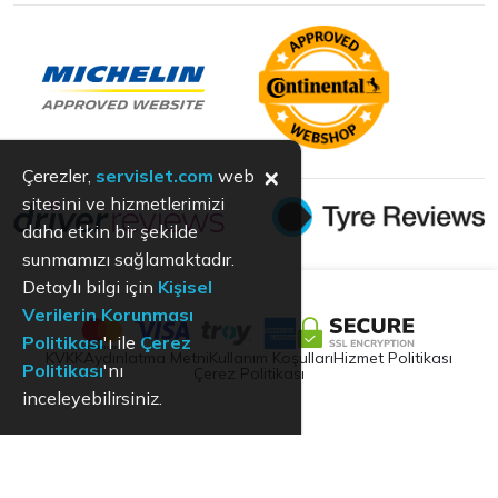
×
Çerezler,
servislet.com
web
sitesini ve hizmetlerimizi
daha etkin bir şekilde
sunmamızı sağlamaktadır.
Detaylı bilgi için
Kişisel
Verilerin Korunması
Politikası
'ı ile
Çerez
KVKK
Aydınlatma Metni
Kullanım Koşulları
Hizmet Politikası
Politikası
'nı
Çerez Politikası
inceleyebilirsiniz.