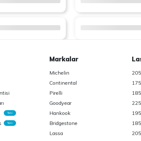
Markalar
La
Michelin
205
Continental
175
ntisi
Pirelli
185
rı
Goodyear
225
Hankook
195
Yeni
s
Bridgestone
185
Yeni
Lassa
205