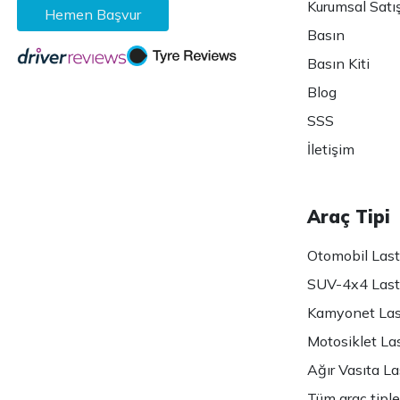
Kurumsal Satı
Hemen Başvur
Basın
Basın Kiti
Blog
SSS
İletişim
Araç Tipi
Otomobil Lasti
SUV-4x4 Lasti
Kamyonet Last
Motosiklet Las
Ağır Vasıta Las
Tüm araç tiple