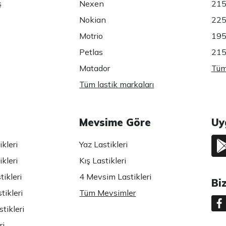
ş
Nexen
215
Nokian
225
Motrio
195
Petlas
215
Matador
Tüm 
Tüm lastik markaları
Mevsime Göre
Uy
kleri
Yaz Lastikleri
kleri
Kış Lastikleri
ikleri
4 Mevsim Lastikleri
Bi
tikleri
Tüm Mevsimler
tikleri
ri