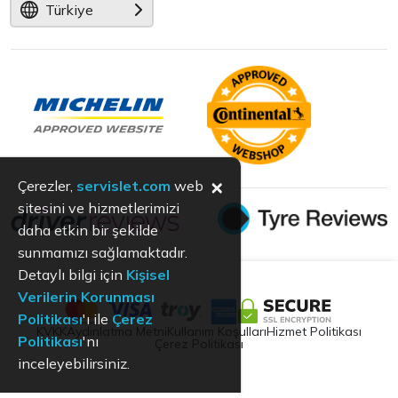
Türkiye
×
Çerezler,
servislet.com
web
sitesini ve hizmetlerimizi
daha etkin bir şekilde
sunmamızı sağlamaktadır.
Detaylı bilgi için
Kişisel
Verilerin Korunması
Politikası
'ı ile
Çerez
KVKK
Aydınlatma Metni
Kullanım Koşulları
Hizmet Politikası
Politikası
'nı
Çerez Politikası
inceleyebilirsiniz.