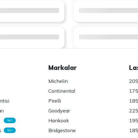
Markalar
La
Michelin
205
Continental
175
ntisi
Pirelli
185
rı
Goodyear
225
Hankook
195
Yeni
s
Bridgestone
185
Yeni