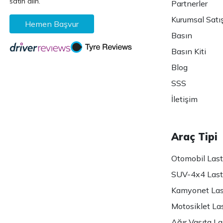
satın alın.
Partnerler
Kurumsal Satı
Hemen Başvur
Basın
Basın Kiti
Blog
SSS
İletişim
Araç Tipi
Otomobil Lasti
SUV-4x4 Lasti
Kamyonet Last
Motosiklet Las
Ağır Vasıta Las