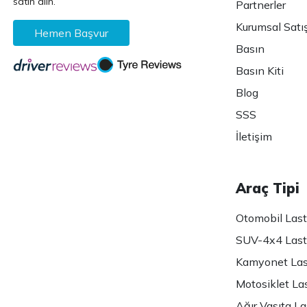
satın alın.
Partnerler
Kurumsal Satı
Hemen Başvur
Basın
Basın Kiti
Blog
SSS
İletişim
Araç Tipi
Otomobil Lasti
SUV-4x4 Lasti
Kamyonet Last
Motosiklet Las
Ağır Vasıta Las