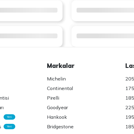
Markalar
La
Michelin
205
Continental
175
ntisi
Pirelli
185
rı
Goodyear
225
Hankook
195
Yeni
s
Bridgestone
185
Yeni