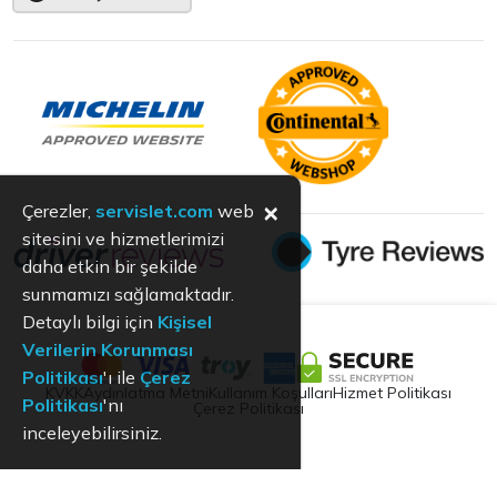
×
Çerezler,
servislet.com
web
sitesini ve hizmetlerimizi
daha etkin bir şekilde
sunmamızı sağlamaktadır.
Detaylı bilgi için
Kişisel
Verilerin Korunması
Politikası
'ı ile
Çerez
KVKK
Aydınlatma Metni
Kullanım Koşulları
Hizmet Politikası
Politikası
'nı
Çerez Politikası
inceleyebilirsiniz.