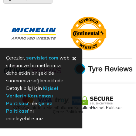
×
Çerezler,
servislet.com
web
sitesini ve hizmetlerimizi
daha etkin bir şekilde
sunmamızı sağlamaktadır.
Detaylı bilgi için
Kişisel
Verilerin Korunması
Politikası
'ı ile
Çerez
KVKK
Aydınlatma Metni
Kullanım Koşulları
Hizmet Politikası
Politikası
'nı
Çerez Politikası
inceleyebilirsiniz.