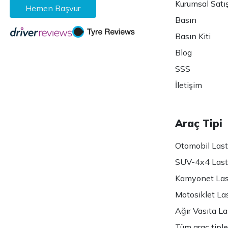
Kurumsal Satı
Hemen Başvur
Basın
Basın Kiti
Blog
SSS
İletişim
Araç Tipi
Otomobil Lasti
SUV-4x4 Lasti
Kamyonet Last
Motosiklet Las
Ağır Vasıta Las
Tüm araç tiple