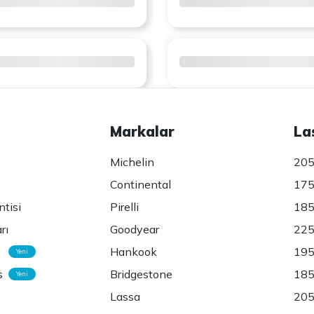
Markalar
La
Michelin
205
Continental
175
ntisi
Pirelli
185
rı
Goodyear
225
Hankook
195
Yeni
s
Bridgestone
185
Yeni
Lassa
205