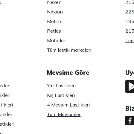
ş
Nexen
215
Nokian
225
Motrio
195
Petlas
215
Matador
Tüm 
Tüm lastik markaları
Mevsime Göre
Uy
kleri
Yaz Lastikleri
kleri
Kış Lastikleri
ikleri
4 Mevsim Lastikleri
Bi
tikleri
Tüm Mevsimler
tikleri
ri