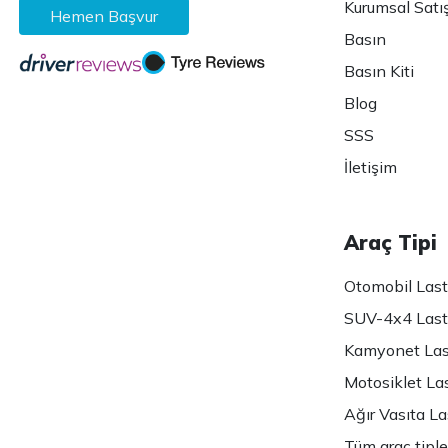
Kurumsal Satı
Hemen Başvur
Basın
Basın Kiti
Blog
SSS
İletişim
Araç Tipi
Otomobil Lasti
SUV-4x4 Lasti
Kamyonet Last
Motosiklet Las
Ağır Vasıta Las
Tüm araç tiple