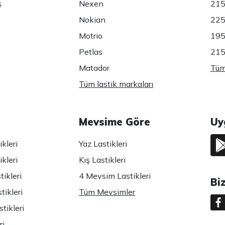
ş
Nexen
215
Nokian
225
Motrio
195
Petlas
215
Matador
Tüm 
Tüm lastik markaları
Mevsime Göre
Uy
kleri
Yaz Lastikleri
kleri
Kış Lastikleri
ikleri
4 Mevsim Lastikleri
Bi
tikleri
Tüm Mevsimler
tikleri
ri