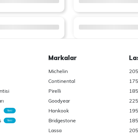
Markalar
La
Michelin
205
Continental
175
ntisi
Pirelli
185
rı
Goodyear
225
Hankook
195
Yeni
s
Bridgestone
185
Yeni
Lassa
205