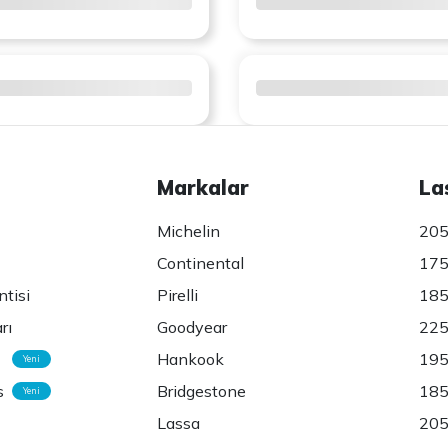
Markalar
La
Michelin
205
Continental
175
ntisi
Pirelli
185
rı
Goodyear
225
Hankook
195
Yeni
s
Bridgestone
185
Yeni
Lassa
205