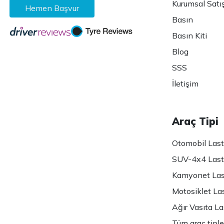
Kurumsal Satı
Hemen Başvur
Basın
Basın Kiti
Blog
SSS
İletişim
Araç Tipi
Otomobil Lasti
SUV-4x4 Lasti
Kamyonet Last
Motosiklet Las
Ağır Vasıta Las
Tüm araç tiple