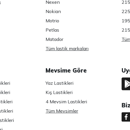
ş
Nexen
215
Nokian
225
Motrio
195
Petlas
215
Matador
Tüm 
Tüm lastik markaları
Mevsime Göre
Uy
kleri
Yaz Lastikleri
kleri
Kış Lastikleri
ikleri
4 Mevsim Lastikleri
Bi
tikleri
Tüm Mevsimler
tikleri
ri