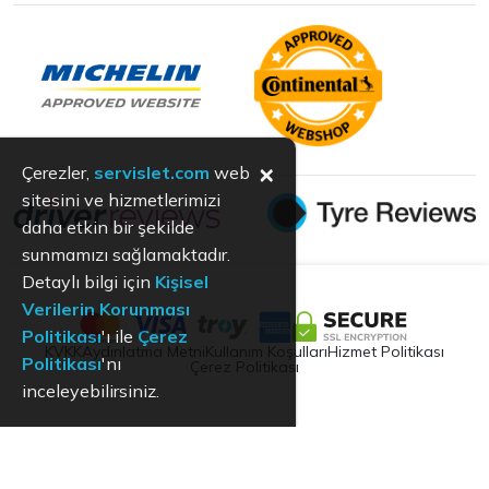
×
Çerezler,
servislet.com
web
sitesini ve hizmetlerimizi
daha etkin bir şekilde
sunmamızı sağlamaktadır.
Detaylı bilgi için
Kişisel
Verilerin Korunması
Politikası
'ı ile
Çerez
KVKK
Aydınlatma Metni
Kullanım Koşulları
Hizmet Politikası
Politikası
'nı
Çerez Politikası
inceleyebilirsiniz.