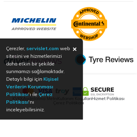
×
Çerezler,
servislet.com
web
sitesini ve hizmetlerimizi
daha etkin bir şekilde
sunmamızı sağlamaktadır.
Detaylı bilgi için
Kişisel
Verilerin Korunması
Politikası
'ı ile
Çerez
KVKK
Aydınlatma Metni
Kullanım Koşulları
Hizmet Politikası
Politikası
'nı
Çerez Politikası
inceleyebilirsiniz.