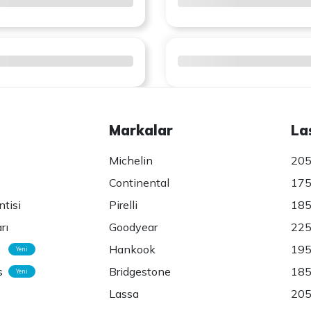
Markalar
La
Michelin
205
Continental
175
ntisi
Pirelli
185
rı
Goodyear
225
Hankook
195
Yeni
s
Bridgestone
185
Yeni
Lassa
205