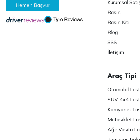
Kurumsal Satı
Hemen Başvur
Basın
Basın Kiti
Blog
SSS
İletişim
Araç Tipi
Otomobil Lasti
SUV-4x4 Lasti
Kamyonet Last
Motosiklet Las
Ağır Vasıta Las
Tüm araç tiple