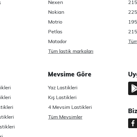
ş
Nexen
215
Nokian
225
Motrio
195
Petlas
215
Matador
Tüm 
Tüm lastik markaları
Mevsime Göre
Uy
kleri
Yaz Lastikleri
kleri
Kış Lastikleri
ikleri
4 Mevsim Lastikleri
Bi
tikleri
Tüm Mevsimler
tikleri
ri