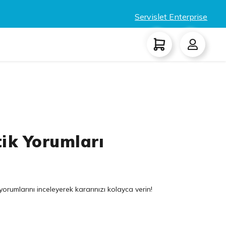
Servislet Enterprise
tik Yorumları
orumlarını inceleyerek kararınızı kolayca verin!